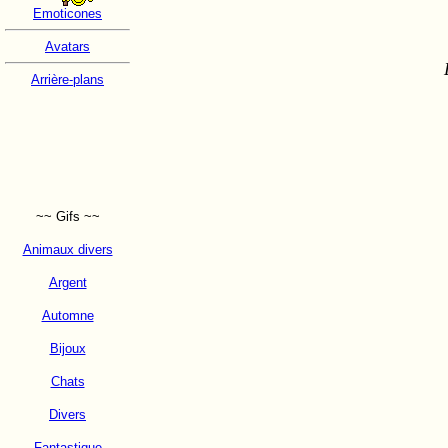
Emoticones
Avatars
Arrière-plans
~~ Gifs ~~
Animaux divers
Argent
Automne
Bijoux
Chats
Divers
Fantastique